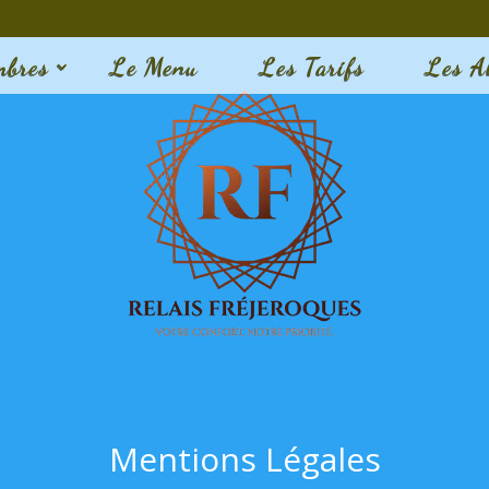
mbres
Le Menu
Les Tarifs
Les A
Mentions Légales