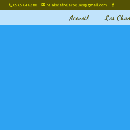
05 65 64 62 80
relaisdefrejeroques@gmail.com
Accueil
Les Cha