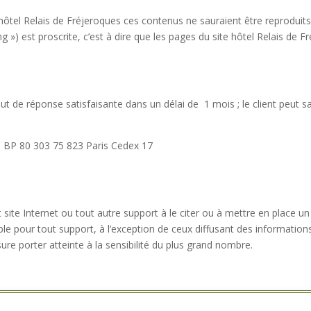
e hôtel Relais de Fréjeroques ces contenus ne sauraient être reproduits
g ») est proscrite, c’est à dire que les pages du site hôtel Relais de 
aut de réponse satisfaisante dans un délai de 1 mois ; le client peut sa
e BP 80 303 75 823 Paris Cedex 17
 site Internet ou tout autre support à le citer ou à mettre en place u
lable pour tout support, à l’exception de ceux diffusant des informati
e porter atteinte à la sensibilité du plus grand nombre.