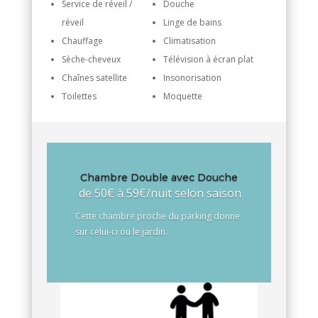
Service de réveil /
Douche
réveil
Linge de bains
Chauffage
Climatisation
Sèche-cheveux
Télévision à écran plat
Chaînes satellite
Insonorisation
Toilettes
Moquette
Chambre Double avec Douche
de 50€ à 59€/nuit selon saison
Cette chambre proche du parking donne
sur celui-ci ou le jardin.